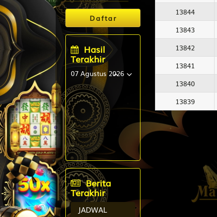
13844
Daftar
13843
Hasil
13842
Terakhir
13841
07 Agustus 2026
13840
JAPAN
2546
13839
King Kong 4D
7100
CANADIA
2373
CALIFORNIA
8371
Berita
Terakhir
JADWAL