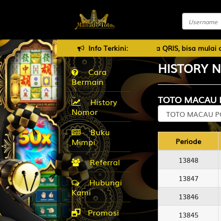
sudah menyediakan tujuan deposit via QRIS, bisa mulai dari 5 R
Info Terkini:
HISTORY 
Cara
Bermain
TOTO MACAU 
History
Nomor
Buku
Mimpi
Periode
13848
Referral
13847
Hubungi
Kami
13846
Promosi
13845