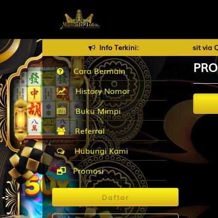
Manadototo sudah menyediakan tujuan deposit via QRIS, bis
Info Terkini:
PRO
Cara Bermain
History Nomor
Buku Mimpi
Referral
Hubungi Kami
Promosi
Daftar