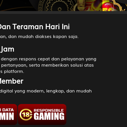
an Teraman Hari Ini
man, dan mudah diakses kapan saja.
 Jam
 dengan respons cepat dan pelayanan yang
pertanyaan, serta memberikan solusi atas
 platform.
 Member
igital yang modern, lengkap, dan mudah