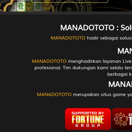
JADWAL BANK OFFLINE &
MAINTENANCE
17-10-2023 14:08:13
MANADOTOTO : Solus
MANADOTOTO
hadir sebagai solus
MAN
MANADOTOTO
menghadirkan layanan Live
profesional. Tim dukungan kami selalu t
berbagai 
MANADO
MANADOTOTO
merupakan situs game ya