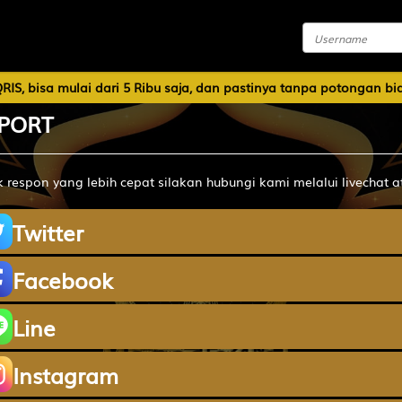
sa mulai dari 5 Ribu saja, dan pastinya tanpa potongan biaya a
PORT
 respon yang lebih cepat silakan hubungi kami melalui livechat at
Twitter
Facebook
Line
Instagram