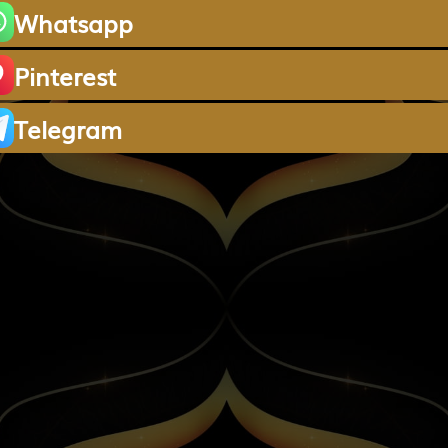
Whatsapp
Pinterest
Telegram