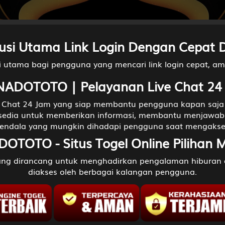
i Utama Link Login Dengan Cepat D
i utama bagi pengguna yang mencari link login cepat, a
ADOTOTO | Pelayanan Live Chat 24
 Chat 24 Jam yang siap membantu pengguna kapan saja
ersedia untuk memberikan informasi, membantu menjawab 
kendala yang mungkin dihadapi pengguna saat mengakses
TOTO - Situs Togel Online Pilihan
ng dirancang untuk menghadirkan pengalaman hiburan d
diakses oleh berbagai kalangan pengguna.