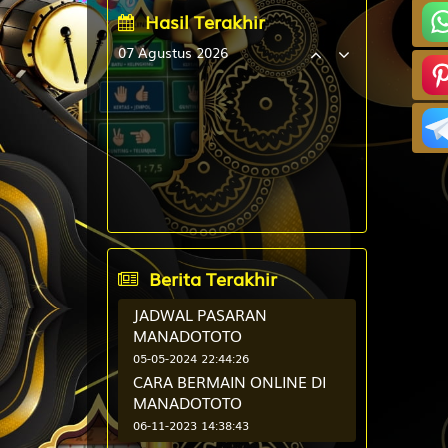
Hasil Terakhir
07 Agustus 2026
JAPAN
2
5
4
6
King Kong 4D
7
1
0
0
CANADIA
2
3
7
3
CALIFORNIA
1
4
1
7
Berita Terakhir
JADWAL PASARAN
MANADOTOTO
05-05-2024 22:44:26
CARA BERMAIN ONLINE DI
MANADOTOTO
06-11-2023 14:38:43