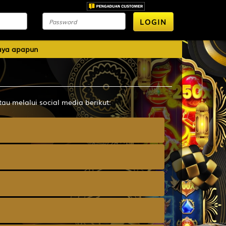
LOGIN
papun
au melalui social media berikut: