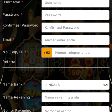
Username
*
Password
*
Konfirmasi Password
*
Email
*
No. Telp/HP
*
+62
Referral
-
Pengaturan Bank
Nama Bank
*
Nama Rekening
*
Nomor Rekening
*