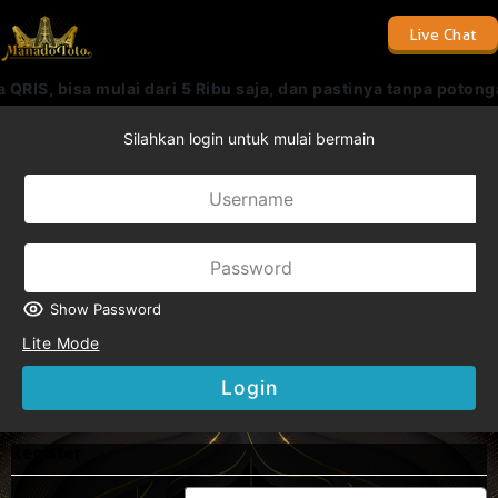
Live Chat
RIS, bisa mulai dari 5 Ribu saja, dan pastinya tanpa potong
Silahkan login untuk mulai bermain
Show Password
Lite Mode
Login
Register